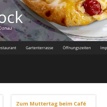
ock
.Donau
estaurant
Gartenterrasse
Öffnungszeiten
Im
Zum Muttertag beim Café